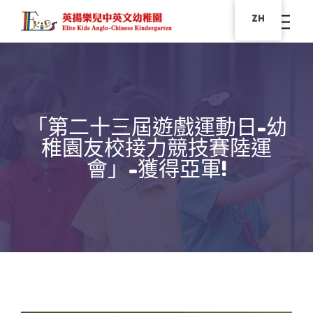
ZH
「第二十三屆遊戲運動日-幼
稚園友校接力競技賽陸運
會」-獲得亞軍!