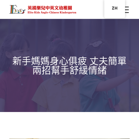
ZH
新手媽媽身心俱疲 丈夫簡單
兩招幫手舒緩情緒