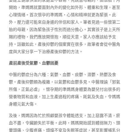
開始，準媽媽就要面對內外的變化如外形、體重和生理，甚至
心理情緒。首次懷孕的準媽媽，心情和精神就更為緊張。此
外，壓力還可能來自身邊的伴侶和家人。筆者見過一些懷第二
胎的母親，因為緊急孩子性別而過分擔心。其實孩子是上天所
賜的禮物，我們應放開懷抱，順從天意，家人亦應該給予支
持。話雖如此，產後抑鬱的個案實在很多，故筆者會從中醫角
度與大家分享一下治療產後抑鬱的方法。
產前產後受氣鬱、血鬱困憂
中醫的鬱症分為六種：氣鬱、血鬱、痰鬱、濕鬱、熱鬱及食
鬱。產後抑鬱頗為複雜，以氣鬱和血鬱多見。中醫理論「邪氣
所傷，正氣必虛」，懷孕期的準媽媽身體要為嬰兒付出很多的
營養物質和血液，加上生產過程的疼痛、耗氣及失血，令媽媽
身體元氣大傷。
及後，媽媽因為忙於照顧嬰孩令體能透支，加上惡露不清，瘀
血不盡，令臟腑失於平衡。此時，媽媽開始感到體弱無力、頭
暈頭痛、少腹疼痛、煩燥不安及失眠等症狀，甚至影響哺乳分