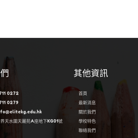
我們
其他資訊
711 0272
首頁
711 0279
最新消息
fo@elitekg.edu.hk
關於我們
新界天水圍天麗苑A座地下KG01號
學校特色
聯絡我們