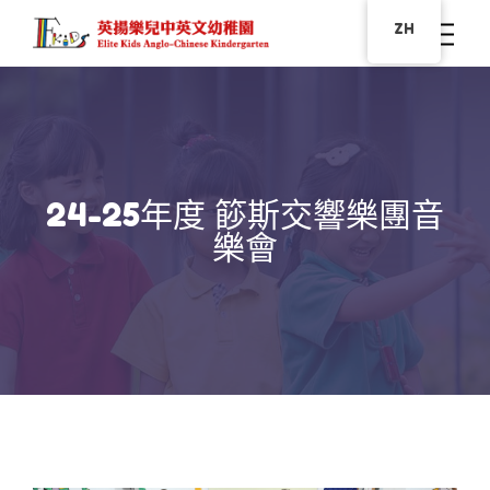
ZH
24-25年度 篎斯交響樂團音
樂會