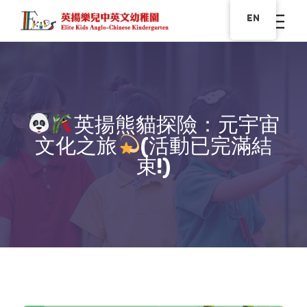
EN
英揚熊貓探險：元宇宙
文化之旅
(活動已完滿結
束!)