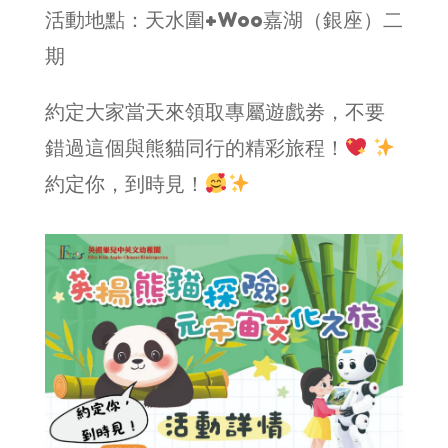
活動地點：天水圍+Woo嘉湖（銀座）二
期
約定大家當天來領取專屬遊戲劵，不要
錯過這個與熊貓同行的精彩旅程！
約定你，到時見！