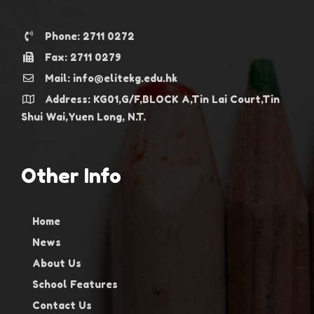
Phone: 2711 0272
Fax: 2711 0279
Mail: info@elitekg.edu.hk
Address: KG01,G/F,BLOCK A,Tin Lai Court,Tin
Shui Wai,Yuen Long, N.T.
Other Info
Home
News
About Us
School Features
Contact Us